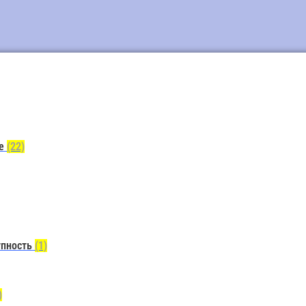
ие
(22)
упность
(1)
)