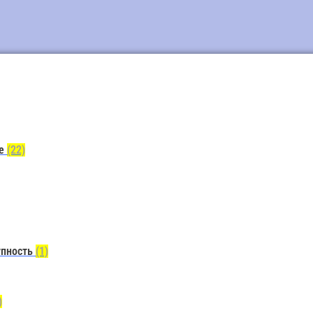
ие
(22)
упность
(1)
)