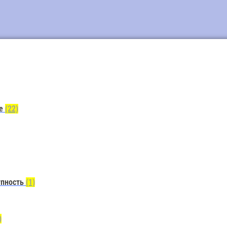
ие
(22)
упность
(1)
)