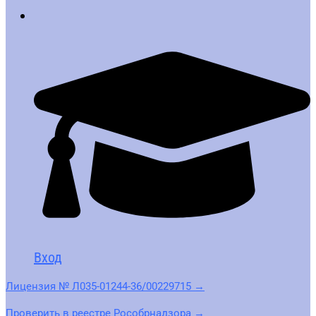
Вход
Лицензия № Л035-01244-36/00229715 →
Проверить в реестре Рособрнадзора →