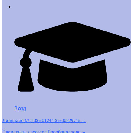
Вход
Лицензия № Л035-01244-36/00229715 →
Проверить в реестре Рособрнадзора →