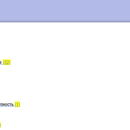
ие
(22)
упность
(1)
)