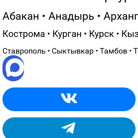
Абакан • Анадырь • Арханг
Кострома • Курган • Курск • Кы
Ставрополь • Сыктывкар • Тамбов • Т