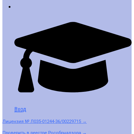
Вход
Лицензия № Л035-01244-36/00229715 →
Проверить в реестре Рособрнадзора →