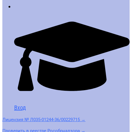
Вход
Лицензия № Л035-01244-36/00229715 →
Проверить в реестре Рособрнадзора →