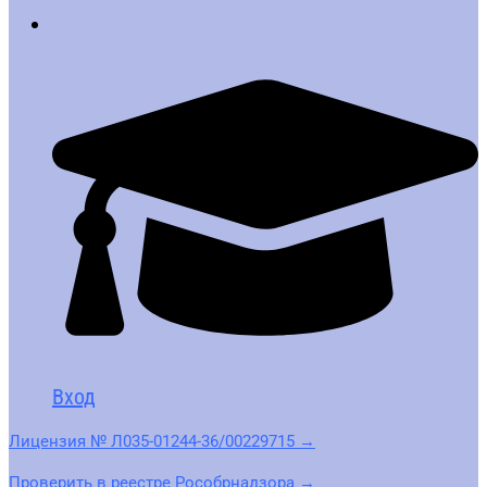
Вход
Лицензия № Л035-01244-36/00229715 →
Проверить в реестре Рособрнадзора →