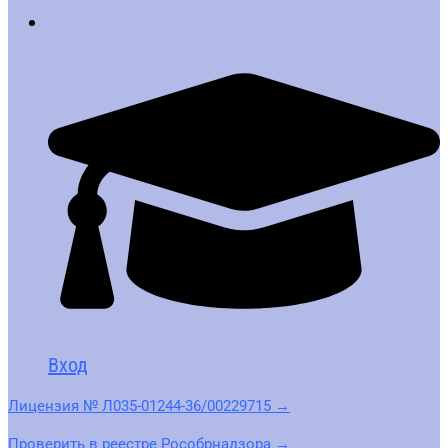
Вход
Лицензия № Л035-01244-36/00229715 →
Проверить в реестре Рособрнадзора →