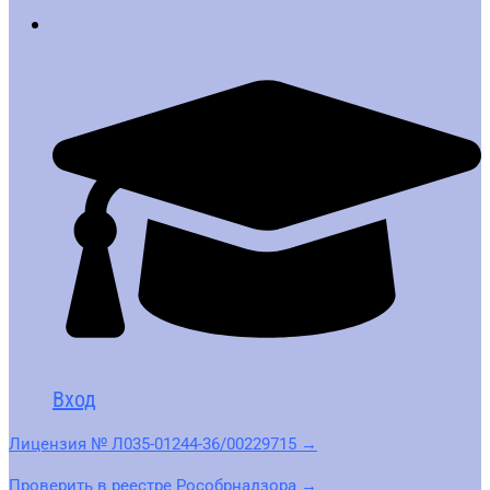
Вход
Лицензия № Л035-01244-36/00229715 →
Проверить в реестре Рособрнадзора →