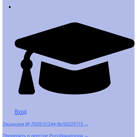
Вход
Лицензия № Л035-01244-36/00229715 →
Проверить в реестре Рособрнадзора →