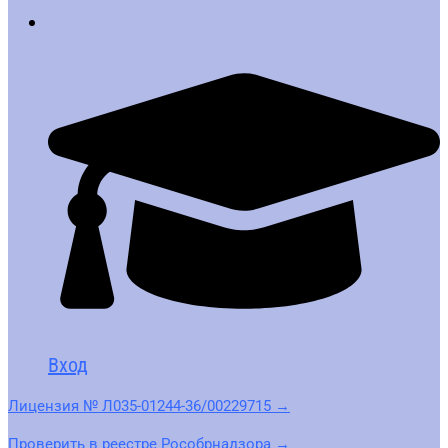
Вход
Лицензия № Л035-01244-36/00229715 →
Проверить в реестре Рособрнадзора →