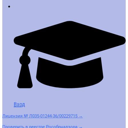
Вход
Лицензия № Л035-01244-36/00229715 →
Проверить в реестре Рособрнадзора →