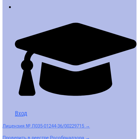
Вход
Лицензия № Л035-01244-36/00229715 →
Проверить в реестре Рособрнадзора →