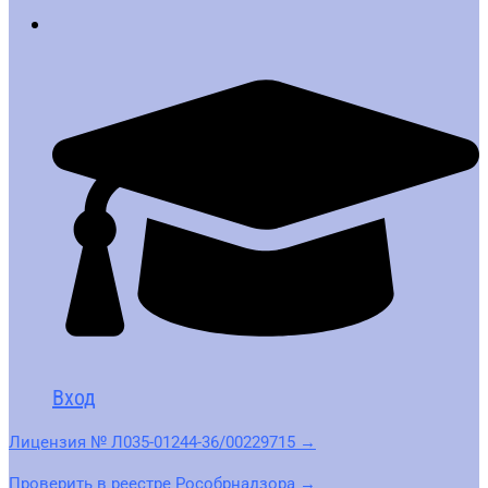
Вход
Лицензия № Л035-01244-36/00229715 →
Проверить в реестре Рособрнадзора →