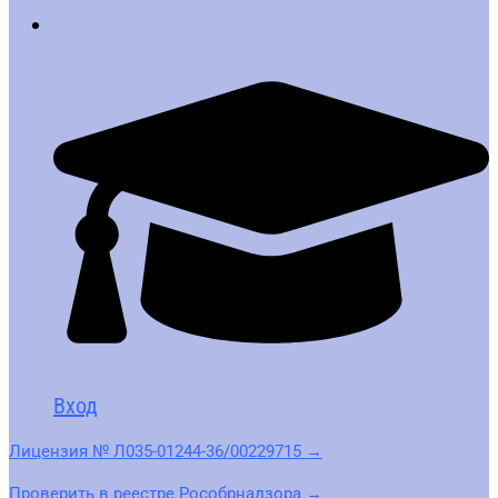
Вход
Лицензия № Л035-01244-36/00229715 →
Проверить в реестре Рособрнадзора →