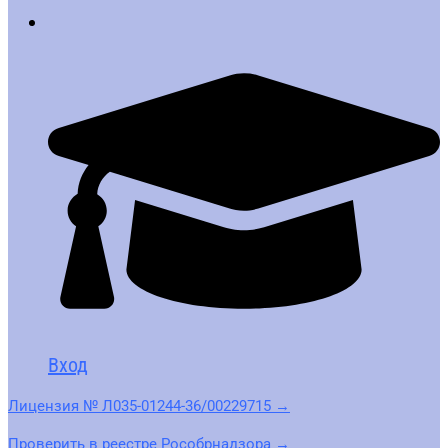
Вход
Лицензия № Л035-01244-36/00229715 →
Проверить в реестре Рособрнадзора →