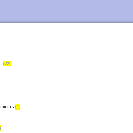
ие
(22)
упность
(1)
)