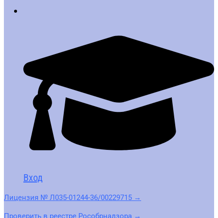
Вход
Лицензия № Л035-01244-36/00229715 →
Проверить в реестре Рособрнадзора →