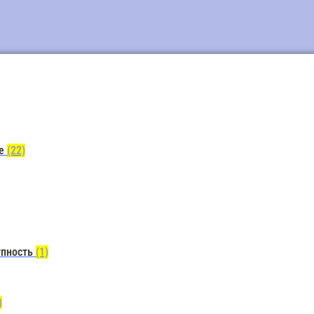
ие
(22)
упность
(1)
)