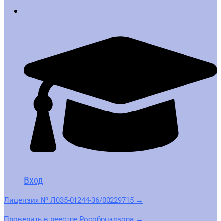
Вход
Лицензия № Л035-01244-36/00229715 →
Проверить в реестре Рособрнадзора →