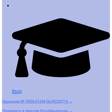
Вход
Лицензия № Л035-01244-36/00229715 →
Проверить в реестре Рособрнадзора →